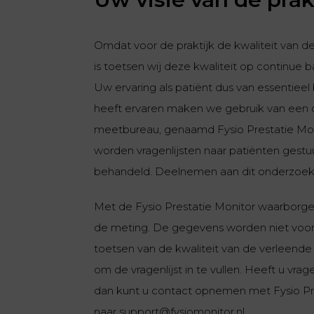
Omdat voor de praktijk de kwaliteit van de
is toetsen wij deze kwaliteit op continue ba
Uw ervaring als patiënt dus van essentieel
heeft ervaren maken we gebruik van een 
meetbureau, genaamd Fysio Prestatie Monit
worden vragenlijsten naar patiënten gestuu
behandeld. Deelnemen aan dit onderzoek ge
Met de Fysio Prestatie Monitor waarborgen
de meting.
De gegevens worden niet voor 
toetsen van de kwaliteit van de verleende
om de vragenlijst in te vullen. Heeft u vra
dan kunt u contact opnemen met Fysio Pre
naar
support@fysiomonitor.nl